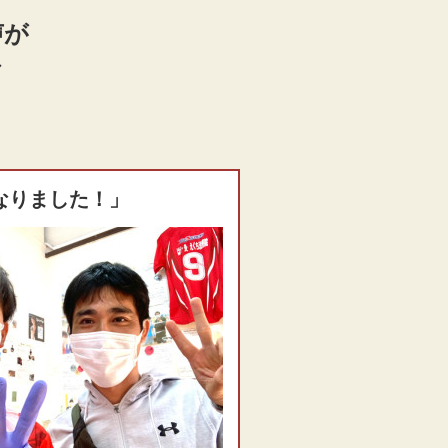
声が
／
なりました！」