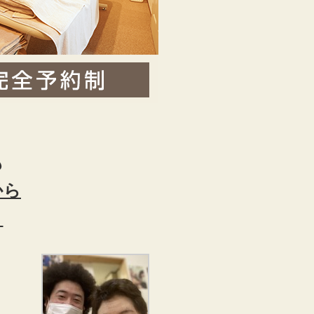
も
から
？