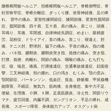
腰椎椎間板ヘルニア、頚椎椎間板ヘルニア、脊椎側彎症、脊
柱管狭窄症、脊椎分離症、ぎっくり腰、坐骨神経痛、足の痺
れ、 背中の痛み、変形性膝関節症、膝関節痛、変形性股関節
症、股関節痛、四十肩、五十肩、肩の痛み、肩こり、頭痛 、
耳鳴り、耳痛、耳閉感、自律神経失調症、めまい、眼精疲
労、花粉症、ドライアイ、首の痛み、首こり、寝違え、肘
痛、テニス肘、野球肘、脇下の痛み、手首の痛み、指の痛
み、バネ指、腱鞘炎、腱鞘炎突き指、捻挫の痛み、突き指、
打撲、捻挫、肉離れ、関節の痛み、咽喉の痛み、むち打ち
症、咳、喘息、痛風、打撲後遺症、交通事故後遺症、顔面痙
攣、三叉神経痛、頬の腫れ、口の渇き、むくみ、顎の歪み、
顎関節症、パーキンソン、低血圧、貧血、静脈瘤、甲状腺機
能障害、不眠症、無気力、筋肉痛、全身倦怠、集中力不足、
便秘、生理痛、Ｏ脚、Ｘ脚、足底筋膜炎、冷え性、関節リウ
マチ、疲労回復、内臓不調、ガングリオン、手足の痺れ、成
長痛、 スポーツ障害、身体能力アップ、オスグット病